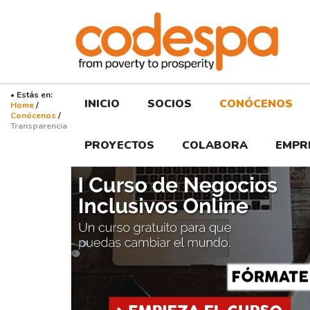
Transparencia
Fundación
CODESPA
• Estás en:
INICIO
SOCIOS
CONÓCENOS
Home
/
Conócenos
/
Transparencia
PROYECTOS
COLABORA
EMPR
Curso
Recursos
Negocios
Inclusivos