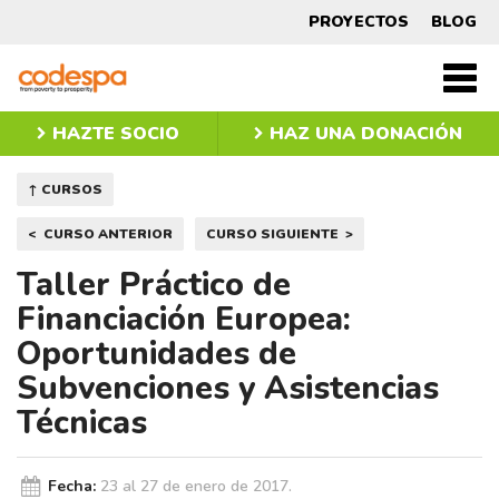
Curso
PROYECTOS
BLOG
Fundación
Men
CODESPA
princ
HAZTE SOCIO
HAZ UNA DONACIÓN
↑ CURSOS
Navegación
CURSO ANTERIOR
CURSO SIGUIENTE
de
Taller Práctico de
entradas
Financiación Europea:
Oportunidades de
Subvenciones y Asistencias
Técnicas
Fecha:
23 al 27 de enero de 2017.