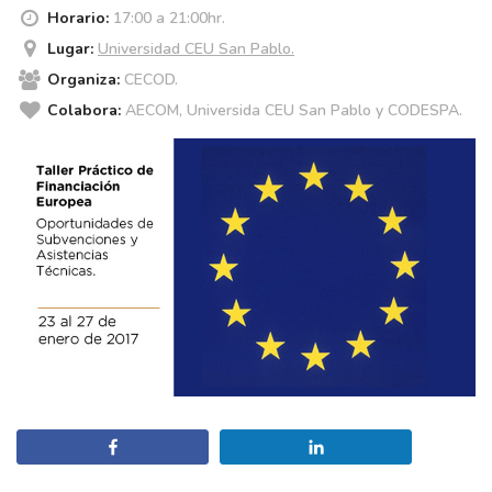
Horario:
17:00 a 21:00hr.
Lugar:
Universidad CEU San Pablo.
Organiza:
CECOD.
Colabora:
AECOM, Universida CEU San Pablo y CODESPA.
Compartir
Compartir